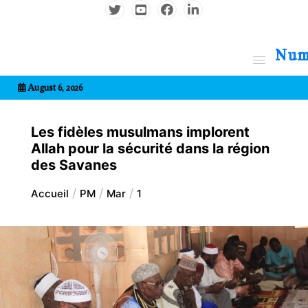
Aller
au
contenu
7entrional
August 6, 2026
Les fidèles musulmans implorent
Allah pour la sécurité dans la région
des Savanes
Accueil
PM
Mar
1