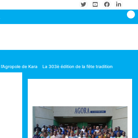
Kara
La 303è édition de la fête traditionnelle Gbagba célébrée dans
Technologie