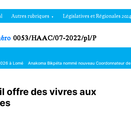
l
Autres rubriques
Législatives et Régionales 2024
Anakoma Bikpéta nommé nouveau Coordonnateur de l’Agropole de 
l offre des vivres aux
es