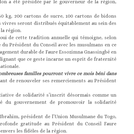
don a été présidée par le gouverneur de la région,
50 kg, 200 cartons de sucre, 100 cartons de bidons
es vivres seront distribués équitablement au sein des
a région.
oui de cette tradition annuelle qui témoigne, selon
ité du Président du Conseil avec les musulmans en ce
’engagement durable de Faure Essozimna Gnassingbé en
gnant que ce geste incarne un esprit de fraternité
ationale.
nombreuses familles pourront vivre ce mois béni dans
 avant de renouveler ses remerciements au Président
itiative de solidarité s’inscrit désormais comme un
nté du gouvernement de promouvoir la solidarité
 Ibrahim, président de l’Union Musulmane du Togo,
rofonde gratitude au Président du Conseil Faure
vers les fidèles de la région.