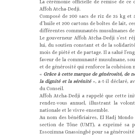
La cérémonie officielle de remise de ce 
Affoh Atcha-Dedji.
Composé de 200 sacs de riz de 25 kg et 
d’huile et 200 cartons de boîtes de lait, c
différentes communautés musulmanes de l
Le gouverneur Affoh Atcha-Dedji s’est réj
lui, du soutien constant et de la solidar
mois de piété et de partage. Il a salué l
faveur de la communauté musulmane, souli
et de générosité qui renforce la cohésion n
«
Grâce à cette marque de générosité, de 
la dignité et la sérénité
», a-t-il déclaré,
du Conseil.
Affoh Atcha-Dedji a rappelé que cette in
rendez-vous annuel, illustrant la volo
nationale et le vivre-ensemble.
Au nom des bénéficiaires, El Hadj Mondo
section de Tône (UMT), a exprimé sa p
Essozimna Gnassingbé pour sa générosité en