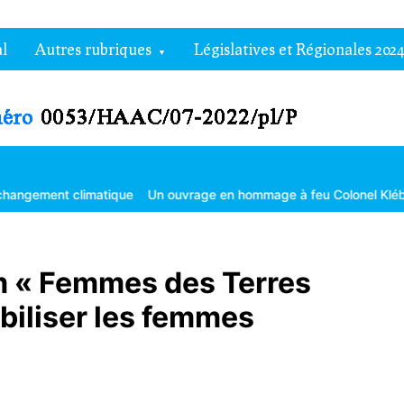
l
Autres rubriques
Législatives et Régionales 2024
imatique
Un ouvrage en hommage à feu Colonel Kléber Dadjo
Gou
lm « Femmes des Terres
biliser les femmes