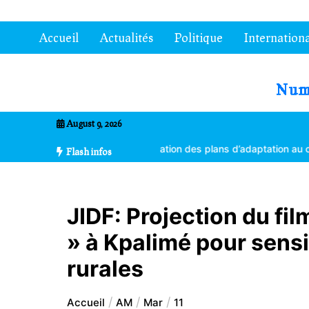
Aller
au
Accueil
Actualités
Politique
Internationa
contenu
7entrional
August 9, 2026
es formés à la vulgarisation des plans d’adaptation au changement cl
Flash infos
JIDF: Projection du fi
» à Kpalimé pour sensi
rurales
Accueil
AM
Mar
11