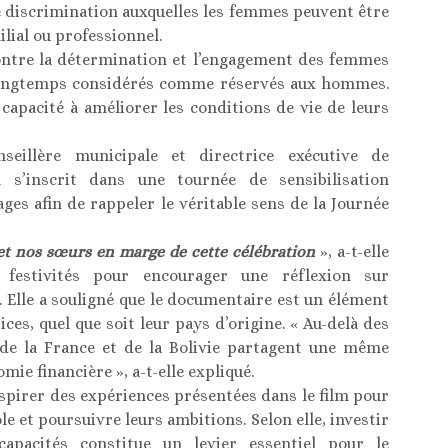
e discrimination auxquelles les femmes peuvent être
ial ou professionnel.
ontre la détermination et l’engagement des femmes
longtemps considérés comme réservés aux hommes.
 capacité à améliorer les conditions de vie de leurs
illère municipale et directrice exécutive de
n s’inscrit dans une tournée de sensibilisation
ages afin de rappeler le véritable sens de la Journée
et nos sœurs en marge de cette célébration
», a-t-elle
s festivités pour encourager une réflexion sur
Elle a souligné que le documentaire est un élément
s, quel que soit leur pays d’origine. « Au-delà des
 de la France et de la Bolivie partagent une même
omie financière », a-t-elle expliqué.
nspirer des expériences présentées dans le film pour
le et poursuivre leurs ambitions. Selon elle, investir
apacités constitue un levier essentiel pour le