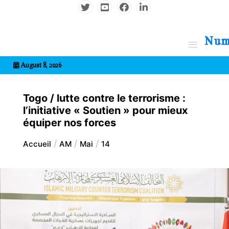
Aller
au
contenu
7entrional
August 8, 2026
Togo / lutte contre le terrorisme :
l’initiative « Soutien » pour mieux
équiper nos forces
Accueil
AM
Mai
14