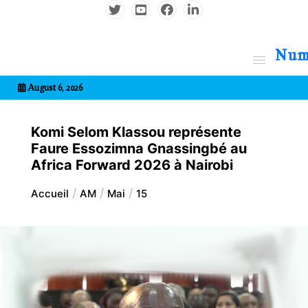
Aller
au
contenu
7entrional
August 6, 2026
Komi Selom Klassou représente
Faure Essozimna Gnassingbé au
Africa Forward 2026 à Nairobi
Accueil
AM
Mai
15