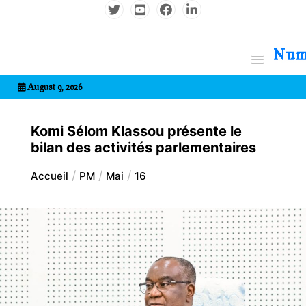
Aller
au
contenu
7entrional
August 9, 2026
Komi Sélom Klassou présente le
bilan des activités parlementaires
Accueil
PM
Mai
16