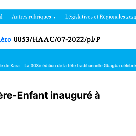
l
Autres rubriques
Législatives et Régionales 2024
La 303è édition de la fête traditionnelle Gbagba célébrée dans la fra
re-Enfant inauguré à