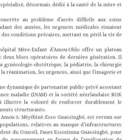
 spécialisé, désormais dédié à la santé de la mère et
oncrète au problème d’accès difficile aux soins
endant des années, les urgences médicales rimaient
des conditions précaires, mettant en péril la vie de
’hôpital Mère-Enfant d’Amou-Oblo offre un plateau
 deux blocs opératoires de dernière génération. Il
a gynécologie-obstétrique, la pédiatrie, la chirurgie
 la réanimation, les urgences, ainsi que l’imagerie et
 une dynamique de partenariat public-privé associant
urance maladie (INAM) et la société néerlandaise ROK
 illustre la volonté de renforcer durablement le
ments structurants.
e Amou 2, Méyébinè-Esso Gnassingbé, est revenu sur
s populations, relatives au manque d’infrastructures
ident du Conseil, Faure Essozimna Gnassingbé, pour
nt du gouvernement en faveur de l’amélioration de