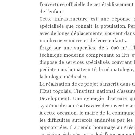
l’ouverture officielle de cet établissement
de l’enfant.
Cette infrastructure est une réponse c
spécialisés que connait la population. P
avec de longs déplacements, souvent dans 
nombreuses mères et de leurs enfants.
Érigé sur une superficie de 7 090 m², l
technique moderne comprenant 51 lits et
dispose de services spécialisés couvrant l
pédiatrique, la maternité, la néonatologie,
la biologie médicales.
La réalisation de ce projet s’inscrit dans
l’Etat togolais, l’Institut national d’ass
Development. Une synergie d’acteurs qui
système de santé à travers des investisse
A cette occasion, le maire de la commun
les difficultés autrefois endurées par le
appropriées. Il a rendu hommage au Prés
sa vision éclairée, et salué l’engageme