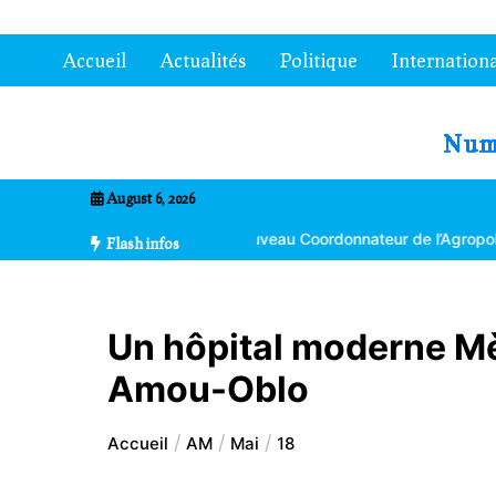
Aller
au
Accueil
Actualités
Politique
Internationa
contenu
7entrional
August 6, 2026
ma Bikpéta nommé nouveau Coordonnateur de l’Agropole de Kara
Flash infos
Un hôpital moderne Mè
Amou-Oblo
Accueil
AM
Mai
18