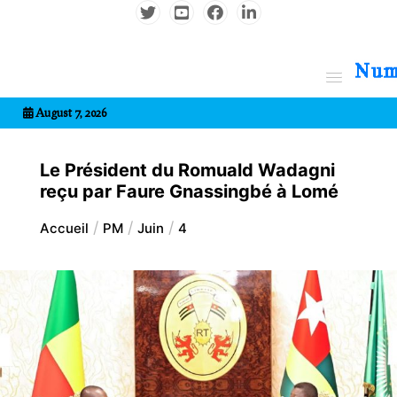
Aller
au
contenu
7entrional
August 7, 2026
Le Président du Romuald Wadagni
reçu par Faure Gnassingbé à Lomé
Accueil
PM
Juin
4