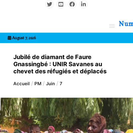
Aller
au
contenu
7entrional
August 7, 2026
Jubilé de diamant de Faure
Gnassingbé : UNIR Savanes au
chevet des réfugiés et déplacés
Accueil
PM
Juin
7