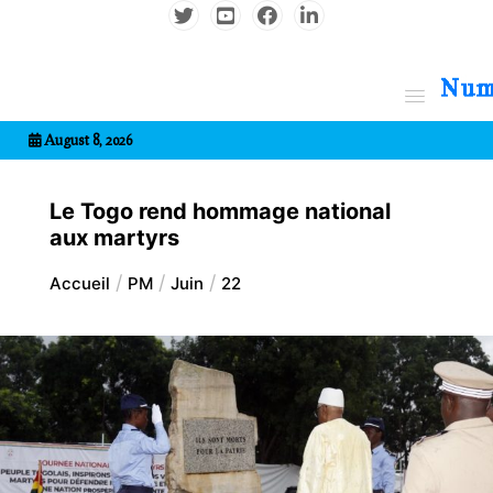
Aller
au
contenu
7entrional
August 8, 2026
Le Togo rend hommage national
aux martyrs
Accueil
PM
Juin
22