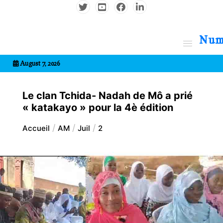
Aller
au
contenu
7entrional
August 7, 2026
Le clan Tchida- Nadah de Mô a prié
« katakayo » pour la 4è édition
Accueil
AM
Juil
2