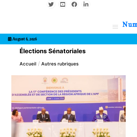
Aller
au
contenu
7entrional
August 6, 2026
Élections Sénatoriales
Accueil
Autres rubriques