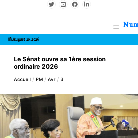
Aller
au
contenu
7entrional
August 10, 2026
Le Sénat ouvre sa 1ère session
ordinaire 2026
Accueil
PM
Avr
3