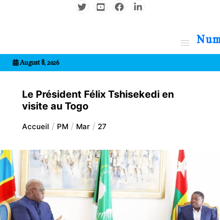
Aller
au
contenu
7entrional
August 8, 2026
Le Président Félix Tshisekedi en
visite au Togo
Accueil
PM
Mar
27