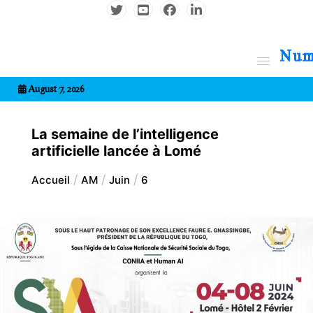
Aller
au
contenu
7entrional
August 7, 2026
La semaine de l’intelligence
artificielle lancée à Lomé
Accueil
AM
Juin
6