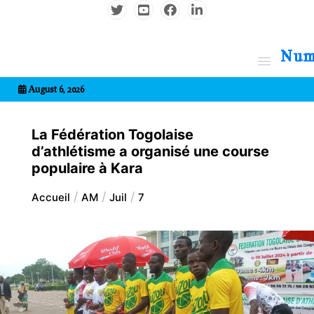
Aller
au
contenu
7entrional
August 6, 2026
La Fédération Togolaise
d’athlétisme a organisé une course
populaire à Kara
Accueil
AM
Juil
7