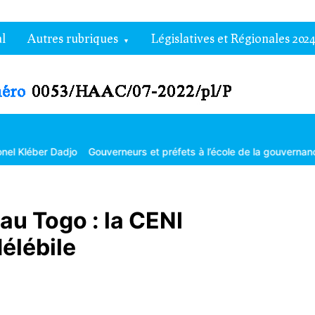
l
Autres rubriques
Législatives et Régionales 2024
Dadjo
Gouverneurs et préfets à l’école de la gouvernance territoria
au Togo : la CENI
délébile