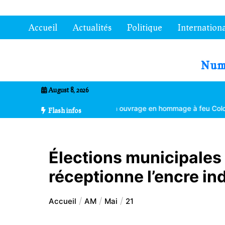
Aller
au
Accueil
Actualités
Politique
Internationa
contenu
7entrional
August 8, 2026
angement climatique
Un ouvrage en hommage à feu Colonel Kléber 
Flash infos
Élections municipales 
réceptionne l’encre in
Accueil
AM
Mai
21