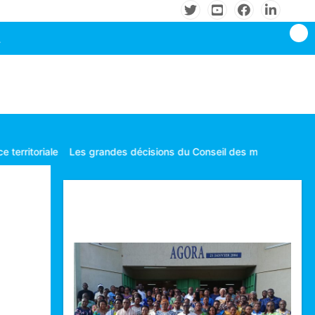
le
Les grandes décisions du Conseil des ministres tenu le mardi 
Technologie