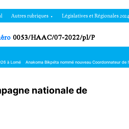
l
Autres rubriques
Législatives et Régionales 2024
kpéta nommé nouveau Coordonnateur de l’Agropole de Kara
La 30
mpagne nationale de