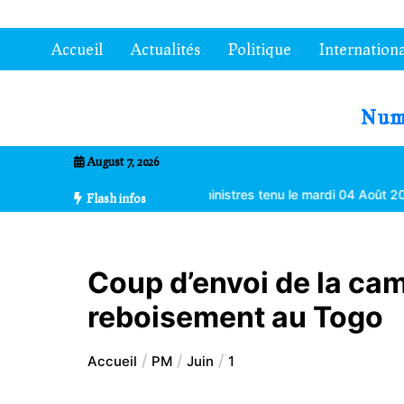
Aller
au
Accueil
Actualités
Politique
Internationa
contenu
7entrional
August 7, 2026
seil des ministres tenu le mardi 04 Août 2026 à Lomé
Anakoma Bi
Flash infos
Coup d’envoi de la ca
reboisement au Togo
Accueil
PM
Juin
1