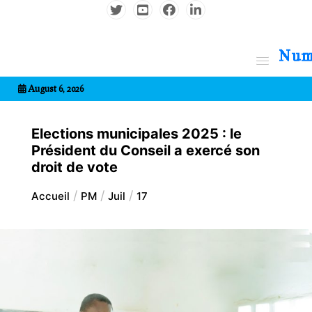
Aller
au
contenu
7entrional
August 6, 2026
Elections municipales 2025 : le
Président du Conseil a exercé son
droit de vote
Accueil
PM
Juil
17