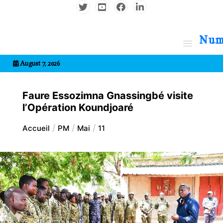
Aller
au
contenu
7entrional
August 7, 2026
Faure Essozimna Gnassingbé visite
l’Opération Koundjoaré
Accueil
PM
Mai
11