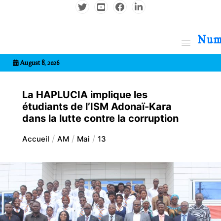
Aller
au
contenu
7entrional
August 8, 2026
La HAPLUCIA implique les
étudiants de l’ISM Adonaï-Kara
dans la lutte contre la corruption
Accueil
AM
Mai
13