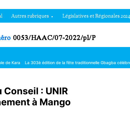
l
Autres rubriques
Législatives et Régionales 2024
La 303è édition de la fête traditionnelle Gbagba célébrée dans la frat
 Conseil : UNIR
énement à Mango