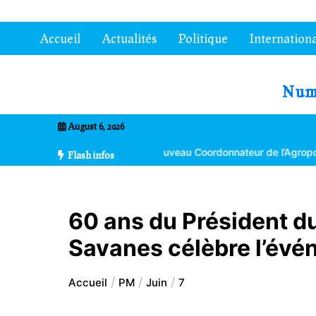
Aller
au
Accueil
Actualités
Politique
Internationa
contenu
7entrional
August 6, 2026
a Bikpéta nommé nouveau Coordonnateur de l’Agropole de Kara
Flash infos
60 ans du Président du
Savanes célèbre l’év
Accueil
PM
Juin
7