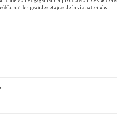
réaffirme son engagement à promouvoir des actions
 célébrant les grandes étapes de la vie nationale.
S
Article suivant